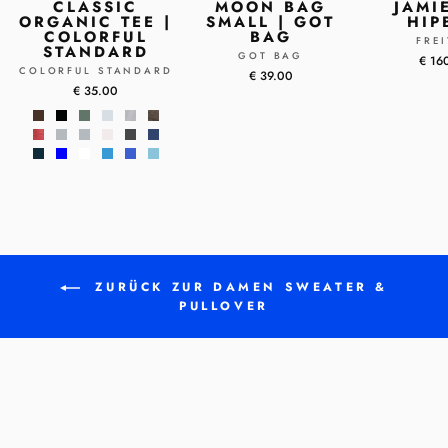
CLASSIC
MOON BAG
JAMI
ORGANIC TEE |
SMALL | GOT
HIP
COLORFUL
BAG
FRE
STANDARD
GOT BAG
€ 16
COLORFUL STANDARD
€ 39.00
€ 35.00
ZURÜCK ZUR DAMEN SWEATER &
PULLOVER