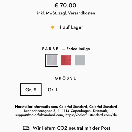
Normaler
€ 70.00
Preis
inkl. MwSt. zzgl.
Versandkosten
1 auf Lager
FARBE
—
Faded Indigo
GRÖSSE
Gr. S
Gr. L
Gr. M
Gr. XL
Herstellerinformationen:
Colorful Standard, Colorful Standard
Kronprinsensgade 8, 1. 1114 Copenhagen, Denmark,
support@colorfulstandard.com, https://colorfulstandard.com/de
Wir liefern CO2 neutral mit der Post