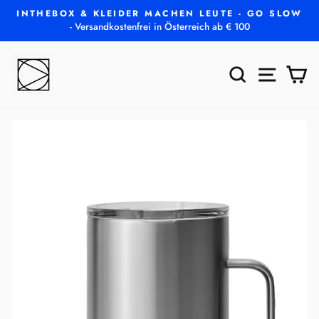
Direkt
INTHEBOX & KLEIDER MACHEN LEUTE - GO SLOW
zum
- Versandkostenfrei in Österreich ab € 100
Pause
Inhalt
Diashow
SUCHE
SEITEN
E