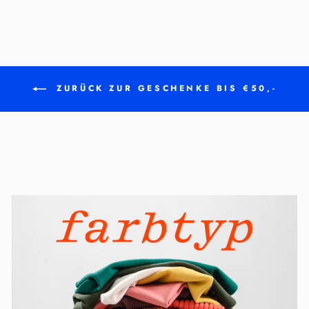
ZURÜCK ZUR GESCHENKE BIS €50,-