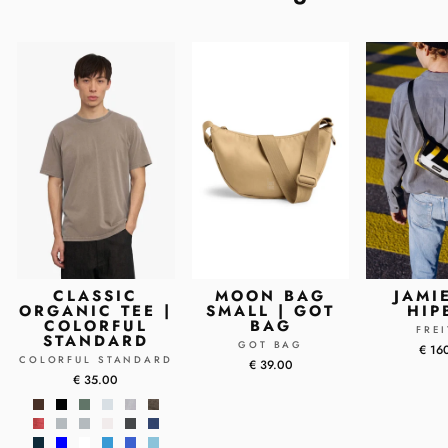
CLASSIC
MOON BAG
JAMI
ORGANIC TEE |
SMALL | GOT
HIP
COLORFUL
BAG
FRE
STANDARD
GOT BAG
€ 16
COLORFUL STANDARD
€ 39.00
€ 35.00