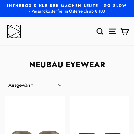
Direkt
INTHEBOX & KLEIDER MACHEN LEUTE - GO SLOW
zum
- Versandkostenfrei in Österreich ab € 100
Pause
Inhalt
Diashow
SUCHE
SEITEN
E
NEUBAU EYEWEAR
SORTIEREN