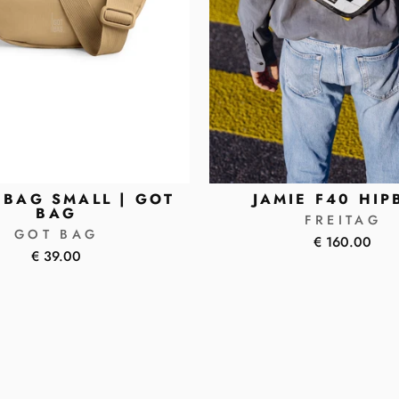
BAG SMALL | GOT
JAMIE F40 HIP
BAG
FREITAG
GOT BAG
€ 160.00
€ 39.00