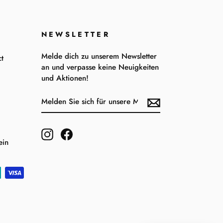
NEWSLETTER
Melde dich zu unserem Newsletter
t
an und verpasse keine Neuigkeiten
und Aktionen!
MELDEN
ABONNIEREN
SIE
SICH
FÜR
UNSERE
Instagram
Facebook
MAILINGLISTE
ein
AN