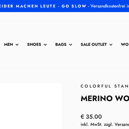
- Versandkostenfrei 
EIDER MACHEN LEUTE - GO SLOW
Pause
Diashow
MEN
SHOES
BAGS
SALE OUTLET
WO
COLORFUL STA
MERINO WOOL
Normaler
€ 35.00
Preis
inkl. MwSt. zzgl.
Versan