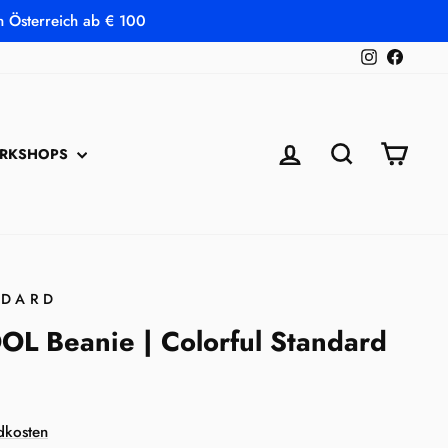
in Österreich ab € 100
Instagram
Faceb
EINLOGGEN
SUCHE
EINK
RKSHOPS
NDARD
 Beanie | Colorful Standard
dkosten