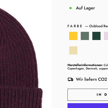
Auf Lager
FARBE
—
Oxblood Re
Herstellerinformationen:
Col
Copenhagen, Denmark, support@
Wir liefern CO2 
IN 