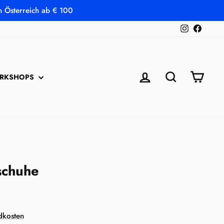
in Österreich ab € 100
Instagram
Faceb
EINLOGGEN
SUCHE
EINK
RKSHOPS
schuhe
dkosten