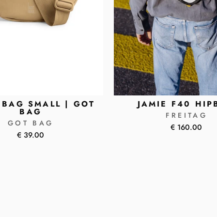
BAG SMALL | GOT
JAMIE F40 HIP
BAG
FREITAG
GOT BAG
€ 160.00
€ 39.00