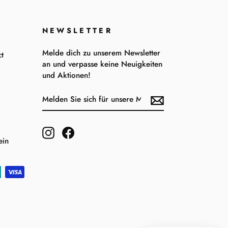
NEWSLETTER
Melde dich zu unserem Newsletter
t
an und verpasse keine Neuigkeiten
und Aktionen!
MELDEN
ABONNIEREN
SIE
SICH
FÜR
UNSERE
Instagram
Facebook
MAILINGLISTE
ein
AN