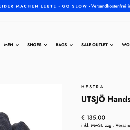
- Versandkostenfrei 
EIDER MACHEN LEUTE - GO SLOW
Pause
Diashow
MEN
SHOES
BAGS
SALE OUTLET
WO
HESTRA
UTSJÖ Hand
Normaler
€ 135.00
Preis
inkl. MwSt. zzgl.
Versan