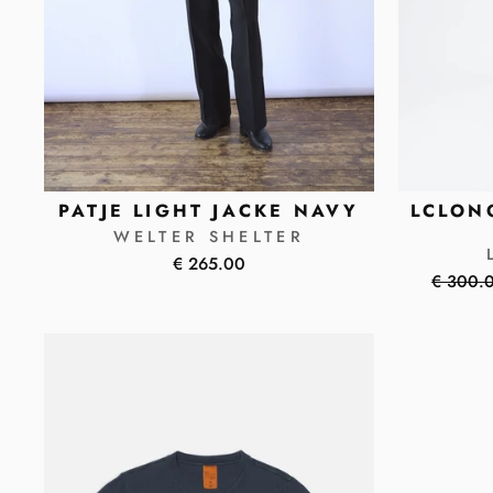
PATJE LIGHT JACKE NAVY
LCLON
WELTER SHELTER
€ 265.00
Normal
€ 300.
Preis