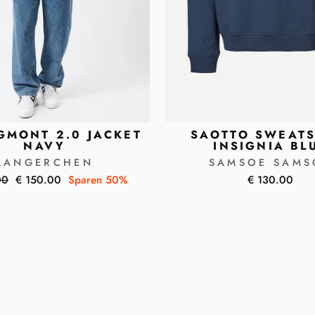
GMONT 2.0 JACKET
SAOTTO SWEATS
NAVY
INSIGNIA BL
LANGERCHEN
SAMSOE SAMS
er
Sonderpreis
00
€ 150.00
Sparen 50%
€ 130.00