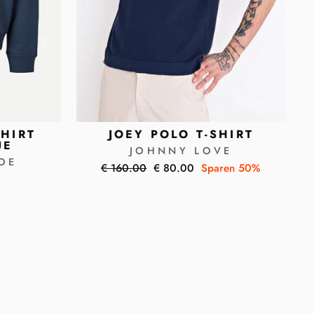
HIRT
JOEY POLO T-SHIRT
UE
JOHNNY LOVE
OE
Normaler
Sonderpreis
€ 160.00
€ 80.00
Sparen 50%
Preis