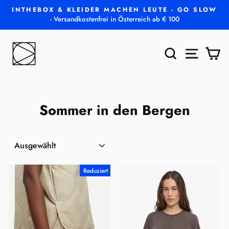
Direkt
INTHEBOX & KLEIDER MACHEN LEUTE - GO SLOW
zum
- Versandkostenfrei in Österreich ab € 100
Pause
Inhalt
Diashow
SUCHE
SEITEN
E
Sommer in den Bergen
SORTIEREN
Reduziert