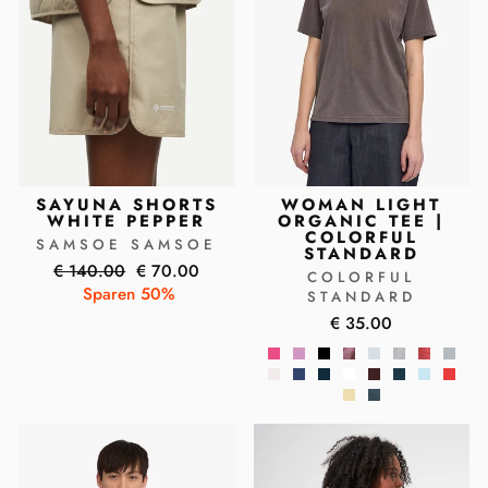
SAYUNA SHORTS
WOMAN LIGHT
WHITE PEPPER
ORGANIC TEE |
COLORFUL
SAMSOE SAMSOE
STANDARD
Normaler
Sonderpreis
€ 140.00
€ 70.00
COLORFUL
Preis
Sparen 50%
STANDARD
€ 35.00