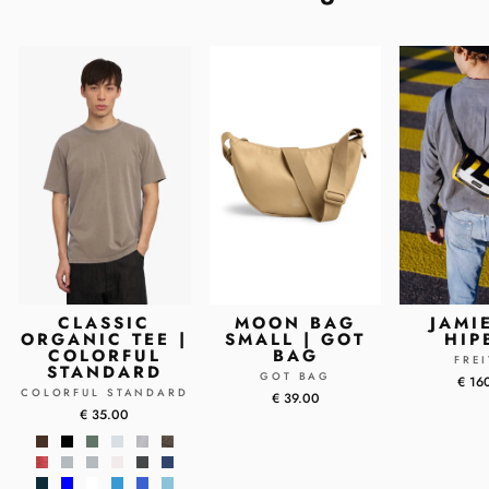
CLASSIC
MOON BAG
JAMI
ORGANIC TEE |
SMALL | GOT
HIP
COLORFUL
BAG
FRE
STANDARD
GOT BAG
€ 16
COLORFUL STANDARD
€ 39.00
€ 35.00