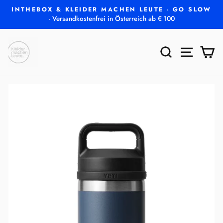
Direkt
INTHEBOX & KLEIDER MACHEN LEUTE - GO SLOW
zum
- Versandkostenfrei in Österreich ab € 100
Pause
Inhalt
Diashow
SUCHE
SEITEN
E