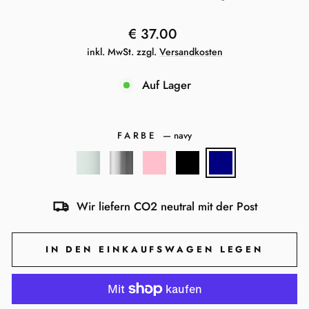
Normaler
€ 37.00
Preis
inkl. MwSt. zzgl.
Versandkosten
Auf Lager
FARBE
—
navy
Wir liefern CO2 neutral mit der Post
IN DEN EINKAUFSWAGEN LEGEN