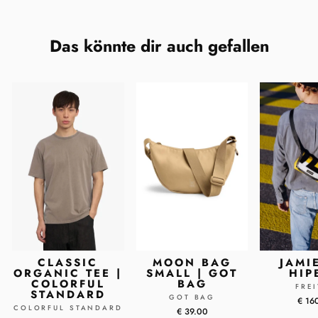
Das könnte dir auch gefallen
CLASSIC
MOON BAG
JAMI
ORGANIC TEE |
SMALL | GOT
HIP
COLORFUL
BAG
FRE
STANDARD
GOT BAG
€ 16
COLORFUL STANDARD
€ 39.00