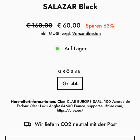
SALAZAR Black
Normaler
Sonderpreis
€ 160.00
€ 60.00
Sparen 63%
Preis
inkl. MwSt. zzgl.
Versandkosten
Auf Lager
GRÖSSE
Gr. 44
Herstellerinformationen:
Clae, CLAE EUROPE SARL, 100 Avenue de
l'adour Olatu Leku Anglet 64600 France, support-eu@clae.com,
https://clae.eu/
Wir liefern CO2 neutral mit der Post