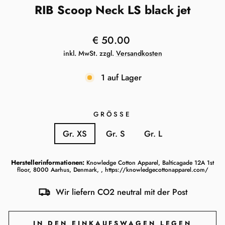
RIB Scoop Neck LS black jet
Normaler
€ 50.00
Preis
inkl. MwSt. zzgl.
Versandkosten
1 auf Lager
GRÖSSE
Gr. XS
Gr. S
Gr. L
Herstellerinformationen:
Knowledge Cotton Apparel, Balticagade 12A 1st
floor, 8000 Aarhus, Denmark, , https://knowledgecottonapparel.com/
Wir liefern CO2 neutral mit der Post
IN DEN EINKAUFSWAGEN LEGEN