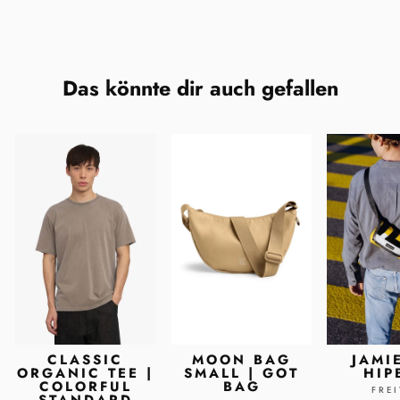
Das könnte dir auch gefallen
CLASSIC
MOON BAG
JAMI
ORGANIC TEE |
SMALL | GOT
HIP
COLORFUL
BAG
FRE