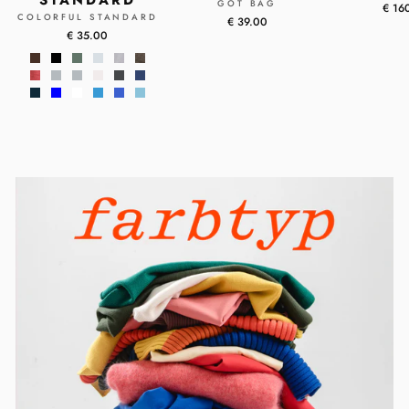
STANDARD
GOT BAG
€ 16
COLORFUL STANDARD
€ 39.00
€ 35.00