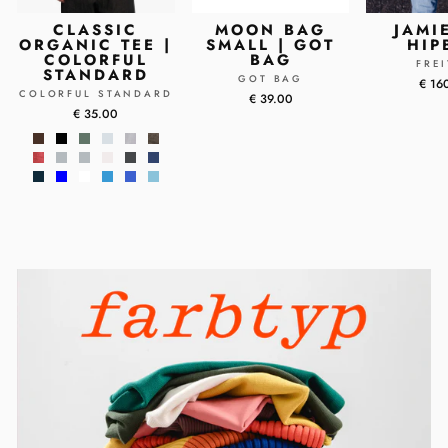
CLASSIC
MOON BAG
JAMI
ORGANIC TEE |
SMALL | GOT
HIP
COLORFUL
BAG
FRE
STANDARD
GOT BAG
€ 16
COLORFUL STANDARD
€ 39.00
€ 35.00