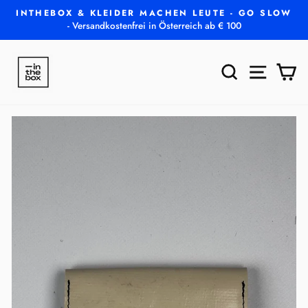
Direkt
INTHEBOX & KLEIDER MACHEN LEUTE - GO SLOW
zum
- Versandkostenfrei in Österreich ab € 100
Pause
Inhalt
Diashow
SUCHE
SEITEN
E