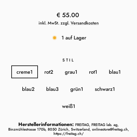
Normaler
€ 55.00
Preis
inkl. MwSt. zzgl.
Versandkosten
1 auf Lager
STIL
creme1
rot2
grau1
rot1
blau1
blau2
blau3
grün1
schwarz1
weiß1
Herstellerinformationen:
FREITAG, FREITAG lab. ag,
Binzmühlestrasse 170b, 8050 Zürich, Switzerland, onlinestore@freitag.ch,
https://freitag.ch/