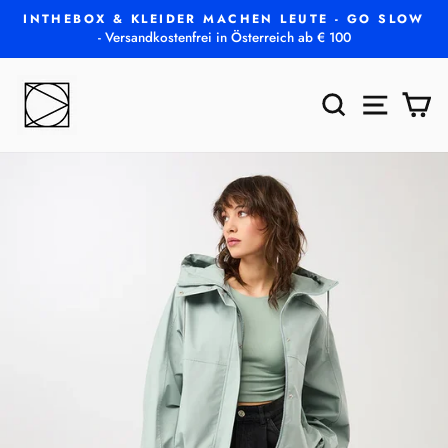
Direkt
INTHEBOX & KLEIDER MACHEN LEUTE - GO SLOW
zum
- Versandkostenfrei in Österreich ab € 100
Pause
Inhalt
Diashow
SUCHE
SEITEN
E