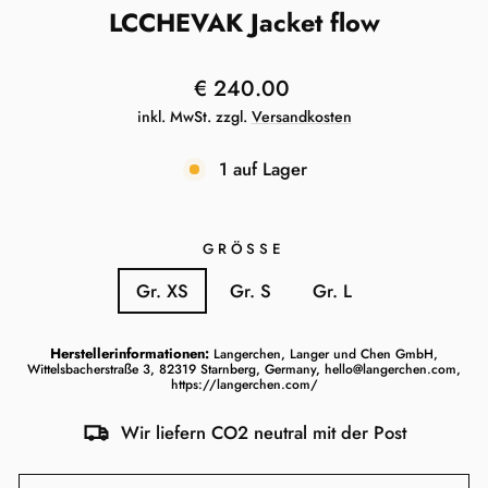
LCCHEVAK Jacket flow
Normaler
€ 240.00
Preis
inkl. MwSt. zzgl.
Versandkosten
1 auf Lager
GRÖSSE
Gr. XS
Gr. S
Gr. L
Herstellerinformationen:
Langerchen, Langer und Chen GmbH,
Wittelsbacherstraße 3, 82319 Starnberg, Germany, hello@langerchen.com,
https://langerchen.com/
Wir liefern CO2 neutral mit der Post