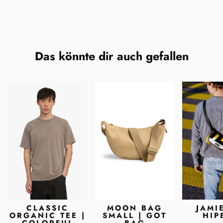
Das könnte dir auch gefallen
CLASSIC
MOON BAG
JAMI
ORGANIC TEE |
SMALL | GOT
HIP
COLORFUL
BAG