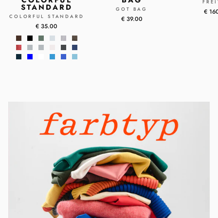
FRE
STANDARD
GOT BAG
€ 16
COLORFUL STANDARD
€ 39.00
€ 35.00