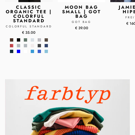
CLASSIC
MOON BAG
JAMI
ORGANIC TEE |
SMALL | GOT
HIP
COLORFUL
BAG
FRE
STANDARD
GOT BAG
€ 16
COLORFUL STANDARD
€ 39.00
€ 35.00