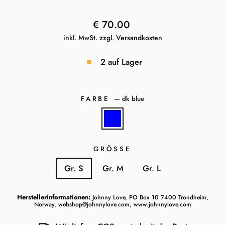
Normaler
€ 70.00
Preis
inkl. MwSt. zzgl.
Versandkosten
2 auf Lager
FARBE
—
dk blue
GRÖSSE
Gr. S
Gr. M
Gr. L
Herstellerinformationen:
Johnny Love, PO Box 10 7400 Trondheim,
Norway, webshop@johnnylove.com, www.johnnylove.com