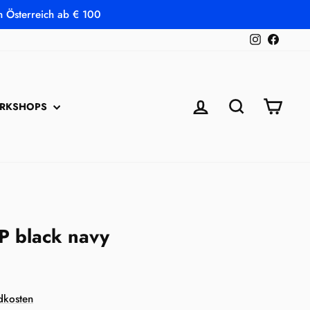
in Österreich ab € 100
Instagram
Faceb
EINLOGGEN
SUCHE
EINK
RKSHOPS
 black navy
dkosten