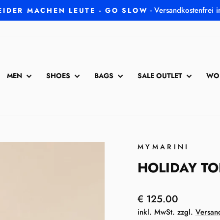
- Versandkostenfrei 
EIDER MACHEN LEUTE - GO SLOW
Pause
Diashow
MEN
SHOES
BAGS
SALE OUTLET
WO
MYMARINI
HOLIDAY TOP
Normaler
€ 125.00
Preis
inkl. MwSt. zzgl.
Versan