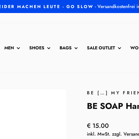
- Versandkostenfrei 
EIDER MACHEN LEUTE - GO SLOW
Pause
Diashow
MEN
SHOES
BAGS
SALE OUTLET
WO
BE […] MY FRI
BE SOAP Han
Normaler
€ 15.00
Preis
inkl. MwSt. zzgl.
Versan