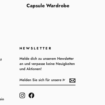
Capsule Wardrobe
NEWSLETTER
Melde dich zu unserem Newsletter
t
an und verpasse keine Neuigkeiten
und Aktionen!
MELDEN
ABONNIEREN
SIE
SICH
FÜR
UNSERE
Instagram
Facebook
MAILINGLISTE
ein
AN