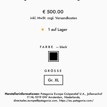
Normaler
€ 500.00
Preis
inkl. MwSt. zzgl.
Versandkosten
1 auf Lager
FARBE
—
black
GRÖSSE
Gr. XL
Herstellerinformationen:
Patagonia Europe Coöperatief U.A., Jollemanhof
11 NL-1019 GW Amsterdam, Niederlande,
directsales.europe@patagonia.com, https://eu.patagonia.com/