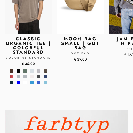
CLASSIC
MOON BAG
JAMI
ORGANIC TEE |
SMALL | GOT
HIP
COLORFUL
BAG
FRE
STANDARD
GOT BAG
€ 16
COLORFUL STANDARD
€ 39.00
€ 35.00