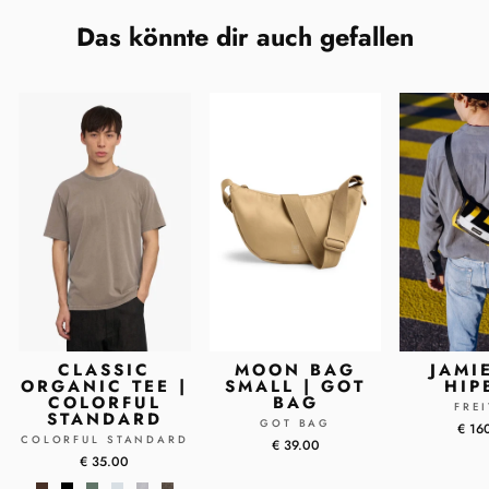
Das könnte dir auch gefallen
CLASSIC
MOON BAG
JAMI
ORGANIC TEE |
SMALL | GOT
HIP
COLORFUL
BAG
FRE
STANDARD
GOT BAG
€ 16
COLORFUL STANDARD
€ 39.00
€ 35.00