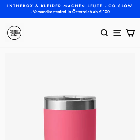
Direkt
INTHEBOX & KLEIDER MACHEN LEUTE - GO SLOW
zum
- Versandkostenfrei in Österreich ab € 100
Pause
Inhalt
Diashow
SUCHE
SEITEN
E