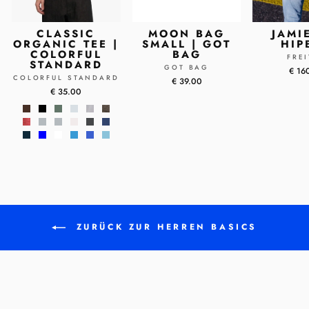
CLASSIC
MOON BAG
JAMI
ORGANIC TEE |
SMALL | GOT
HIP
COLORFUL
BAG
FRE
STANDARD
GOT BAG
€ 16
COLORFUL STANDARD
€ 39.00
€ 35.00
ZURÜCK ZUR HERREN BASICS