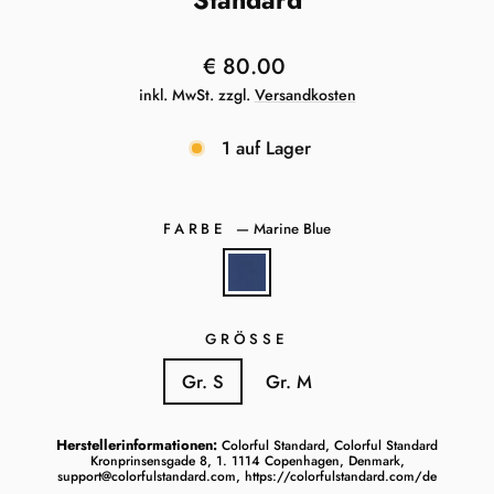
Normaler
€ 80.00
Preis
inkl. MwSt. zzgl.
Versandkosten
1 auf Lager
FARBE
—
Marine Blue
GRÖSSE
Gr. S
Gr. M
Herstellerinformationen:
Colorful Standard, Colorful Standard
Kronprinsensgade 8, 1. 1114 Copenhagen, Denmark,
support@colorfulstandard.com, https://colorfulstandard.com/de