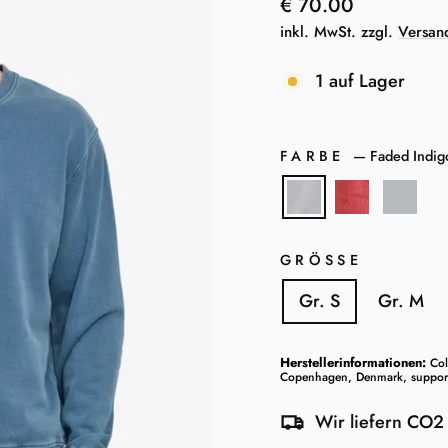
Normaler
€ 70.00
Preis
inkl. MwSt. zzgl.
Versan
1 auf Lager
FARBE
—
Faded Indig
GRÖSSE
Gr. S
Gr. M
Herstellerinformationen:
Col
Copenhagen, Denmark, support@
Wir liefern CO2 