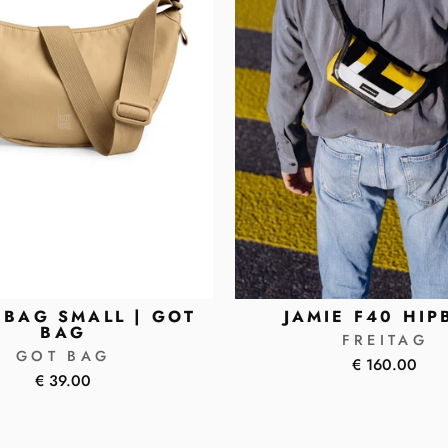
BAG SMALL | GOT
JAMIE F40 HIP
BAG
FREITAG
GOT BAG
€ 160.00
€ 39.00