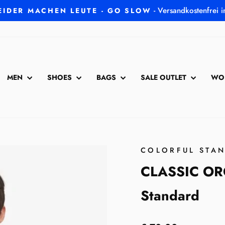
- Versandkostenfrei 
EIDER MACHEN LEUTE - GO SLOW
Pause
Diashow
MEN
SHOES
BAGS
SALE OUTLET
WO
COLORFUL STA
CLASSIC ORG
Standard