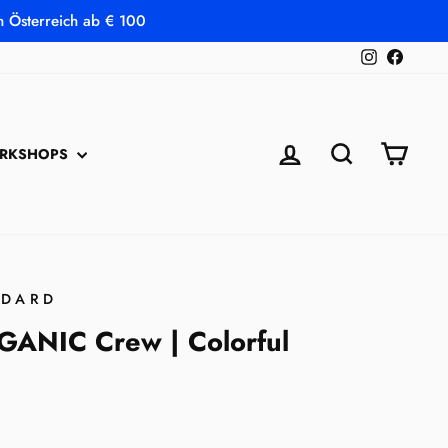
in Österreich ab € 100
Instagram
Faceb
EINLOGGEN
SUCHE
EINK
RKSHOPS
NDARD
ANIC Crew | Colorful