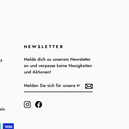
NEWSLETTER
Melde dich zu unserem Newsletter
t
an und verpasse keine Neuigkeiten
und Aktionen!
MELDEN
ABONNIEREN
SIE
SICH
FÜR
UNSERE
Instagram
Facebook
MAILINGLISTE
ein
AN