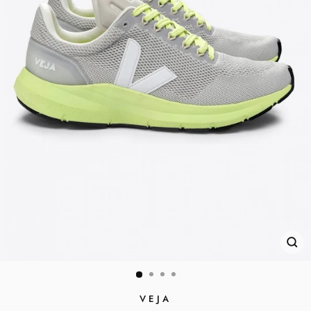
SC
ES
VEJA