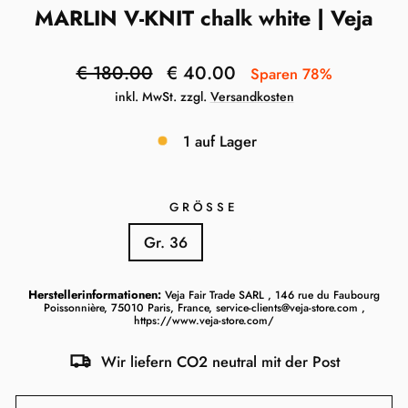
MARLIN V-KNIT chalk white | Veja
Normaler
Sonderpreis
€ 180.00
€ 40.00
Sparen 78%
Preis
inkl. MwSt. zzgl.
Versandkosten
1 auf Lager
GRÖSSE
Gr. 36
Gr. 37
Herstellerinformationen:
Veja Fair Trade SARL , 146 rue du Faubourg
Poissonnière, 75010 Paris, France, service-clients@veja-store.com ,
https://www.veja-store.com/
Wir liefern CO2 neutral mit der Post