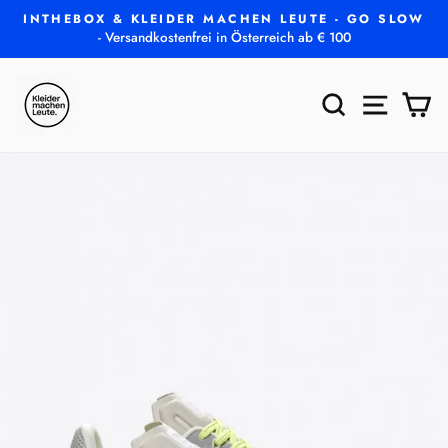
Direkt
INTHEBOX & KLEIDER MACHEN LEUTE - GO SLOW
zum
- Versandkostenfrei in Österreich ab € 100
Pause
Inhalt
Diashow
SUCHE
SEITEN
E