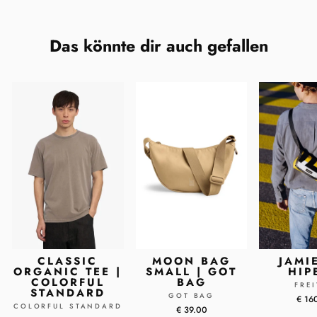
Das könnte dir auch gefallen
CLASSIC
MOON BAG
JAMI
ORGANIC TEE |
SMALL | GOT
HIP
COLORFUL
BAG
FRE
STANDARD
GOT BAG
€ 16
COLORFUL STANDARD
€ 39.00