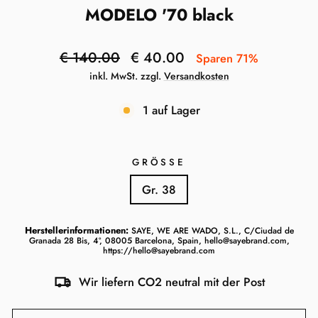
MODELO '70 black
Normaler
Sonderpreis
€ 140.00
€ 40.00
Sparen 71%
Preis
inkl. MwSt. zzgl.
Versandkosten
1 auf Lager
GRÖSSE
Gr. 38
Herstellerinformationen:
SAYE, WE ARE WADO, S.L., C/Ciudad de
Granada 28 Bis, 4º, 08005 Barcelona, Spain, hello@sayebrand.com,
https://hello@sayebrand.com
Wir liefern CO2 neutral mit der Post