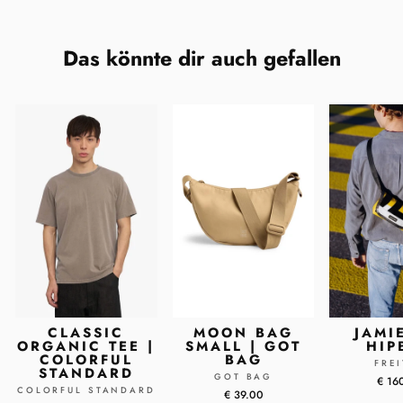
Das könnte dir auch gefallen
CLASSIC
MOON BAG
JAMI
ORGANIC TEE |
SMALL | GOT
HIP
COLORFUL
BAG
FRE
STANDARD
GOT BAG
€ 16
COLORFUL STANDARD
€ 39.00