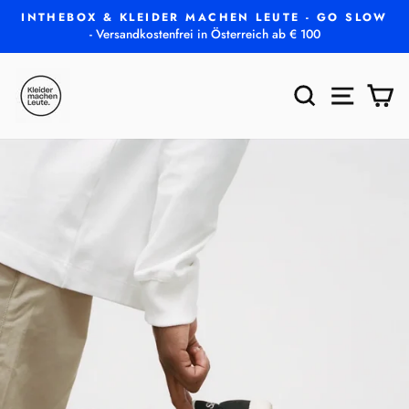
Direkt
INTHEBOX & KLEIDER MACHEN LEUTE - GO SLOW
zum
- Versandkostenfrei in Österreich ab € 100
Pause
Inhalt
Diashow
SUCHE
SEITEN
E