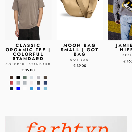
CLASSIC
MOON BAG
JAMI
ORGANIC TEE |
SMALL | GOT
HIP
COLORFUL
BAG
FRE
STANDARD
GOT BAG
€ 16
COLORFUL STANDARD
€ 39.00
€ 35.00