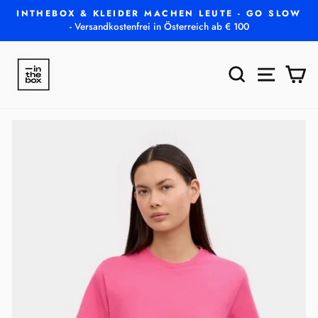
Direkt
INTHEBOX & KLEIDER MACHEN LEUTE - GO SLOW
zum
- Versandkostenfrei in Österreich ab € 100
Pause
Inhalt
Diashow
SUCHE
SEITEN
E